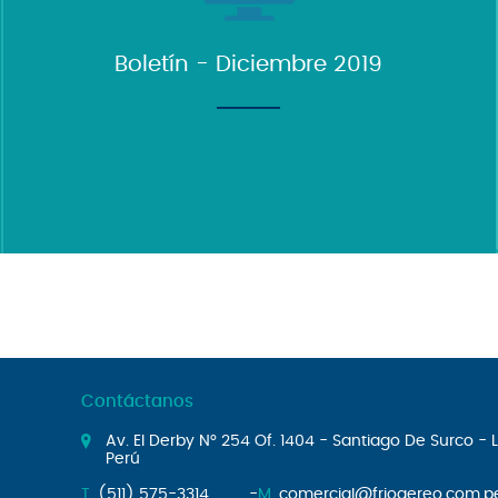
Boletín - Diciembre 2019
Contáctanos
Av. El Derby N° 254 Of. 1404 - Santiago De Surco - 
Perú
T.
(511) 575-3314 -
M.
comercial@frioaereo.com.p