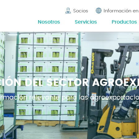
Socios
Información en
Nosotros
Servicios
Productos
IÓN DEL SECTOR AGROE
ormación relevante para las agroexportaci